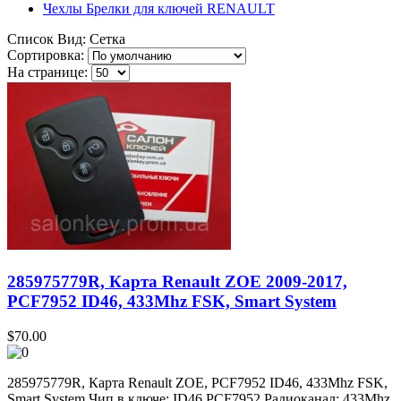
Чехлы Брелки для ключей RENAULT
Список
Вид:
Сетка
Сортировка:
На странице:
285975779R, Карта Renault ZOE 2009-2017,
PCF7952 ID46, 433Mhz FSK, Smart System
$70.00
285975779R, Карта Renault ZOE, PCF7952 ID46, 433Mhz FSK,
Smart System Чип в ключе: ID46 PCF7952 Радиоканал: 433Mhz