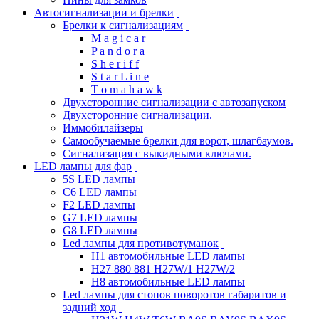
Автосигнализации и брелки
Брелки к сигнализациям
M a g i c a r
P a n d o r a
S h e r i f f
S t a r L i n e
T o m a h a w k
Двухсторонние сигнализации с автозапуском
Двухсторонние сигнализации.
Иммобилайзеры
Самообучаемые брелки для ворот, шлагбаумов.
Сигнализация с выкидными ключами.
LED лампы для фар
5S LED лампы
C6 LED лампы
F2 LED лампы
G7 LED лампы
G8 LED лампы
Led лампы для противотуманок
H1 автомобильные LED лампы
H27 880 881 H27W/1 H27W/2
H8 автомобильные LED лампы
Led лампы для стопов поворотов габаритов и
задний ход