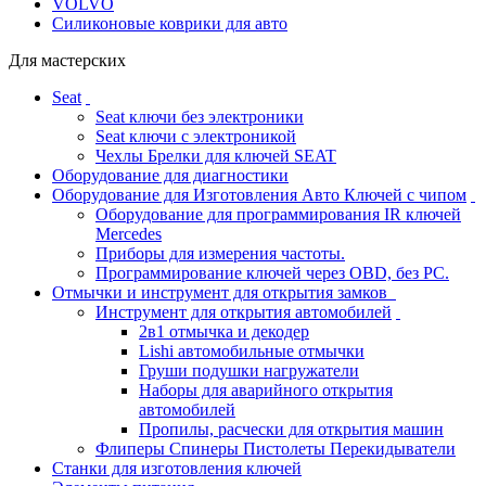
VOLVO
Силиконовые коврики для авто
Для мастерских
Seat
Seat ключи без электроники
Seat ключи с электроникой
Чехлы Брелки для ключей SEAT
Оборудование для диагностики
Оборудование для Изготовления Авто Ключей с чипом
Оборудование для программирования IR ключей
Mercedes
Приборы для измерения частоты.
Программирование ключей через OBD, без PC.
Отмычки и инструмент для открытия замков
Инструмент для открытия автомобилей
2в1 отмычка и декодер
Lishi автомобильные отмычки
Груши подушки нагружатели
Наборы для аварийного открытия
автомобилей
Пропилы, расчески для открытия машин
Флиперы Спинеры Пистолеты Перекидыватели
Станки для изготовления ключей