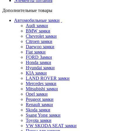
Элементы питания
Дополнительные товары
Автомобильные замки
Audi замки
BMW замки
Chevrolet замки
Citroen замки
Daewoo замки
Fiat замки
FORD Замки
Honda замки
Hyundai замки
KIA замки
LAND ROVER замки
Mercedes замки
Mitsubishi замки
Opel замки
Peugeot замки
Renault замки
Skoda замки
Ssang Yong замки
Toyota замки
VW SKODA SEAT замки
Пины для замков