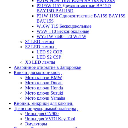
H21W H4W T6W BA9S BAY9S BAX9S
P21/5W 1157 Двухконтактные BA15D
BAY15D BAU15D
P21W 1156 Одноконтактные BA15S BAY15S
BAU15S
W16W T15 Бескоцокольные
W5W T10 Бескоцокольные
WY21W 7440 T20 W21W
S1 LED лампы
S2 LED лампы
LED S2 COB
LED S2 CSP
X3 LED лампы
Аварийное открытие в Запорожье
Ключи для мотоциклов
Мото ключи BMW
Мото ключи Ducati
Мото ключи Honda
Мото ключи Suzuki
Мото ключи Yamaha
Кнопки, микрики для ключей.
Транспондеры, иммобилайзеры
Чипы для CN900
Чипы для VVDI Key Tool
Эмуляторы