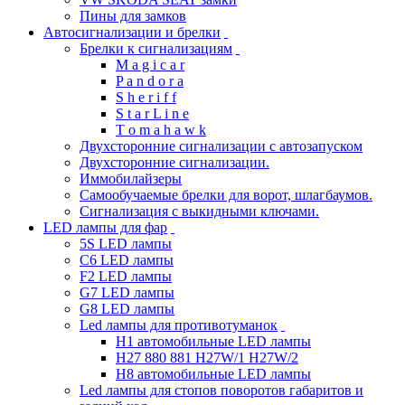
Пины для замков
Автосигнализации и брелки
Брелки к сигнализациям
M a g i c a r
P a n d o r a
S h e r i f f
S t a r L i n e
T o m a h a w k
Двухсторонние сигнализации с автозапуском
Двухсторонние сигнализации.
Иммобилайзеры
Самообучаемые брелки для ворот, шлагбаумов.
Сигнализация с выкидными ключами.
LED лампы для фар
5S LED лампы
C6 LED лампы
F2 LED лампы
G7 LED лампы
G8 LED лампы
Led лампы для противотуманок
H1 автомобильные LED лампы
H27 880 881 H27W/1 H27W/2
H8 автомобильные LED лампы
Led лампы для стопов поворотов габаритов и