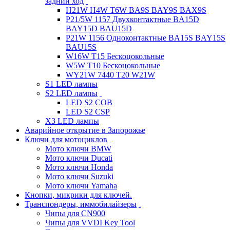
задний ход
H21W H4W T6W BA9S BAY9S BAX9S
P21/5W 1157 Двухконтактные BA15D
BAY15D BAU15D
P21W 1156 Одноконтактные BA15S BAY15S
BAU15S
W16W T15 Бескоцокольные
W5W T10 Бескоцокольные
WY21W 7440 T20 W21W
S1 LED лампы
S2 LED лампы
LED S2 COB
LED S2 CSP
X3 LED лампы
Аварийное открытие в Запорожье
Ключи для мотоциклов
Мото ключи BMW
Мото ключи Ducati
Мото ключи Honda
Мото ключи Suzuki
Мото ключи Yamaha
Кнопки, микрики для ключей.
Транспондеры, иммобилайзеры
Чипы для CN900
Чипы для VVDI Key Tool