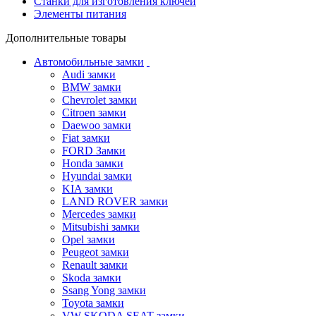
Станки для изготовления ключей
Элементы питания
Дополнительные товары
Автомобильные замки
Audi замки
BMW замки
Chevrolet замки
Citroen замки
Daewoo замки
Fiat замки
FORD Замки
Honda замки
Hyundai замки
KIA замки
LAND ROVER замки
Mercedes замки
Mitsubishi замки
Opel замки
Peugeot замки
Renault замки
Skoda замки
Ssang Yong замки
Toyota замки
VW SKODA SEAT замки