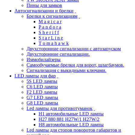
Пины для замков
Автосигнализации и брелки
Брелки к сигнализациям
M a g i c a r
P a n d o r a
S h e r i f f
S t a r L i n e
T o m a h a w k
Двухсторонние сигнализации с автозапуском
Двухсторонние сигнализации.
Иммобилайзеры
Самообучаемые брелки для ворот, шлагбаумов.
Сигнализация с выкидными ключами.
LED лампы для фар
5S LED лампы
C6 LED лампы
F2 LED лампы
G7 LED лампы
G8 LED лампы
Led лампы для противотуманок
H1 автомобильные LED лампы
H27 880 881 H27W/1 H27W/2
H8 автомобильные LED лампы
Led лампы для стопов поворотов габаритов и