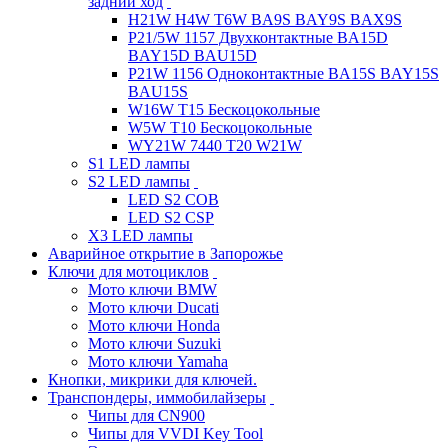
задний ход
H21W H4W T6W BA9S BAY9S BAX9S
P21/5W 1157 Двухконтактные BA15D
BAY15D BAU15D
P21W 1156 Одноконтактные BA15S BAY15S
BAU15S
W16W T15 Бескоцокольные
W5W T10 Бескоцокольные
WY21W 7440 T20 W21W
S1 LED лампы
S2 LED лампы
LED S2 COB
LED S2 CSP
X3 LED лампы
Аварийное открытие в Запорожье
Ключи для мотоциклов
Мото ключи BMW
Мото ключи Ducati
Мото ключи Honda
Мото ключи Suzuki
Мото ключи Yamaha
Кнопки, микрики для ключей.
Транспондеры, иммобилайзеры
Чипы для CN900
Чипы для VVDI Key Tool