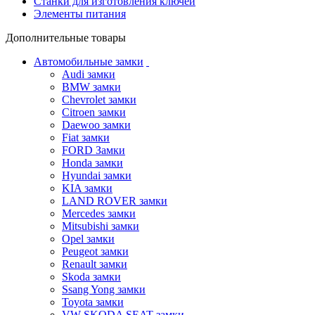
Станки для изготовления ключей
Элементы питания
Дополнительные товары
Автомобильные замки
Audi замки
BMW замки
Chevrolet замки
Citroen замки
Daewoo замки
Fiat замки
FORD Замки
Honda замки
Hyundai замки
KIA замки
LAND ROVER замки
Mercedes замки
Mitsubishi замки
Opel замки
Peugeot замки
Renault замки
Skoda замки
Ssang Yong замки
Toyota замки
VW SKODA SEAT замки