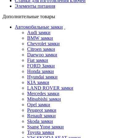
Станки для изготовления ключей
Элементы питания
Дополнительные товары
Автомобильные замки
Audi замки
BMW замки
Chevrolet замки
Citroen замки
Daewoo замки
Fiat замки
FORD Замки
Honda замки
Hyundai замки
KIA замки
LAND ROVER замки
Mercedes замки
Mitsubishi замки
Opel замки
Peugeot замки
Renault замки
Skoda замки
Ssang Yong замки
Toyota замки
VW SKODA SEAT замки