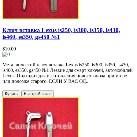
Ключ вставка Lexus is250, is300, is350, ls430,
ls460, es350, gs450 №1
$10.00
Металлический ключ вставка Lexus is250, is300, is350, ls430,
ls460, es350, gs450 №1 Лезвие для смарт ключей, автомобилей
Lexus. Подходит для изготовления нового ключа при утере
или поломке старого. ЕСЛИ У ВАС ОД...
Купить