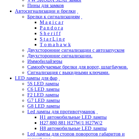
Пины для замков
Автосигнализации и брелки
Брелки к сигнализациям
M a g i c a r
P a n d o r a
S h e r i f f
S t a r L i n e
T o m a h a w k
Двухсторонние сигнализации с автозапуском
Двухсторонние сигнализации.
Иммобилайзеры
Самообучаемые брелки для ворот, шлагбаумов.
Сигнализация с выкидными ключами.
LED лампы для фар
5S LED лампы
C6 LED лампы
F2 LED лампы
G7 LED лампы
G8 LED лампы
Led лампы для противотуманок
H1 автомобильные LED лампы
H27 880 881 H27W/1 H27W/2
H8 автомобильные LED лампы
Led лампы для стопов поворотов габаритов и