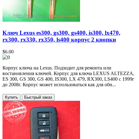
Ключ Lexus es300, gs300, gs400, is300, lx470,
rx300, rx330, rx350, ls400 корпус 2 кнопки
$6.00
Корпус ключа на Lexus. Подходит для ремонта или
востановления ключей. Корпус для ключа LEXUS ALTEZZA,
ES 300, GS 300, GS 400, IS300, LX 479, RX300, LS400 с 1999г
до 2008г. Корпус может использоваться как для обн...
Купить