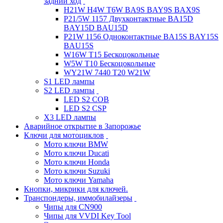
задний ход
H21W H4W T6W BA9S BAY9S BAX9S
P21/5W 1157 Двухконтактные BA15D
BAY15D BAU15D
P21W 1156 Одноконтактные BA15S BAY15S
BAU15S
W16W T15 Бескоцокольные
W5W T10 Бескоцокольные
WY21W 7440 T20 W21W
S1 LED лампы
S2 LED лампы
LED S2 COB
LED S2 CSP
X3 LED лампы
Аварийное открытие в Запорожье
Ключи для мотоциклов
Мото ключи BMW
Мото ключи Ducati
Мото ключи Honda
Мото ключи Suzuki
Мото ключи Yamaha
Кнопки, микрики для ключей.
Транспондеры, иммобилайзеры
Чипы для CN900
Чипы для VVDI Key Tool