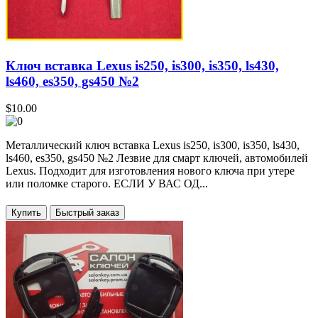
Ключ вставка Lexus is250, is300, is350, ls430,
ls460, es350, gs450 №2
$10.00
Металлический ключ вставка Lexus is250, is300, is350, ls430,
ls460, es350, gs450 №2 Лезвие для смарт ключей, автомобилей
Lexus. Подходит для изготовления нового ключа при утере
или поломке старого. ЕСЛИ У ВАС ОД...
Купить