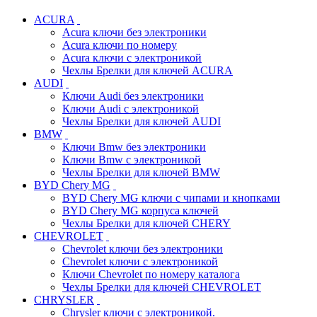
ACURA
Acura ключи без электроники
Acura ключи по номеру
Acura ключи с электроникой
Чехлы Брелки для ключей ACURA
AUDI
Ключи Audi без электроники
Ключи Audi с электроникой
Чехлы Брелки для ключей AUDI
BMW
Ключи Bmw без электроники
Ключи Bmw с электроникой
Чехлы Брелки для ключей BMW
BYD Chery MG
BYD Chery MG ключи c чипами и кнопками
BYD Chery MG корпуса ключей
Чехлы Брелки для ключей CHERY
CHEVROLET
Chevrolet ключи без электроники
Chevrolet ключи с электроникой
Ключи Chevrolet по номеру каталога
Чехлы Брелки для ключей CHEVROLET
CHRYSLER
Chrysler ключи с электроникой.