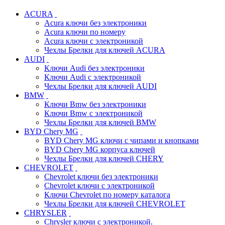
ACURA
Acura ключи без электроники
Acura ключи по номеру
Acura ключи с электроникой
Чехлы Брелки для ключей ACURA
AUDI
Ключи Audi без электроники
Ключи Audi с электроникой
Чехлы Брелки для ключей AUDI
BMW
Ключи Bmw без электроники
Ключи Bmw с электроникой
Чехлы Брелки для ключей BMW
BYD Chery MG
BYD Chery MG ключи c чипами и кнопками
BYD Chery MG корпуса ключей
Чехлы Брелки для ключей CHERY
CHEVROLET
Chevrolet ключи без электроники
Chevrolet ключи с электроникой
Ключи Chevrolet по номеру каталога
Чехлы Брелки для ключей CHEVROLET
CHRYSLER
Chrysler ключи с электроникой.