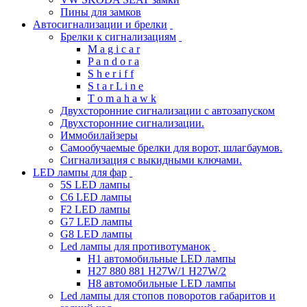
Пины для замков
Автосигнализации и брелки
Брелки к сигнализациям
M a g i c a r
P a n d o r a
S h e r i f f
S t a r L i n e
T o m a h a w k
Двухсторонние сигнализации с автозапуском
Двухсторонние сигнализации.
Иммобилайзеры
Самообучаемые брелки для ворот, шлагбаумов.
Сигнализация с выкидными ключами.
LED лампы для фар
5S LED лампы
C6 LED лампы
F2 LED лампы
G7 LED лампы
G8 LED лампы
Led лампы для противотуманок
H1 автомобильные LED лампы
H27 880 881 H27W/1 H27W/2
H8 автомобильные LED лампы
Led лампы для стопов поворотов габаритов и