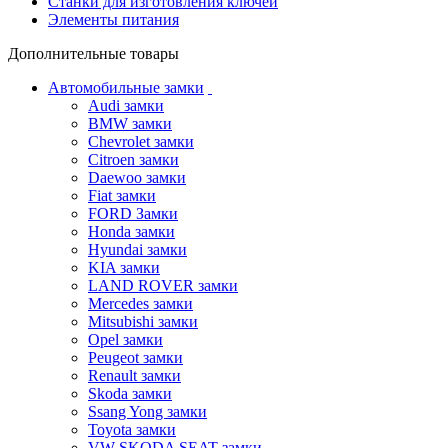
Станки для изготовления ключей
Элементы питания
Дополнительные товары
Автомобильные замки
Audi замки
BMW замки
Chevrolet замки
Citroen замки
Daewoo замки
Fiat замки
FORD Замки
Honda замки
Hyundai замки
KIA замки
LAND ROVER замки
Mercedes замки
Mitsubishi замки
Opel замки
Peugeot замки
Renault замки
Skoda замки
Ssang Yong замки
Toyota замки
VW SKODA SEAT замки