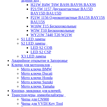
задний ход
H21W H4W T6W BA9S BAY9S BAX9S
P21/5W 1157 Двухконтактные BA15D
BAY15D BAU15D
P21W 1156 Одноконтактные BA15S BAY15S
BAU15S
W16W T15 Бескоцокольные
W5W T10 Бескоцокольные
WY21W 7440 T20 W21W
S1 LED лампы
S2 LED лампы
LED S2 COB
LED S2 CSP
X3 LED лампы
Аварийное открытие в Запорожье
Ключи для мотоциклов
Мото ключи BMW
Мото ключи Ducati
Мото ключи Honda
Мото ключи Suzuki
Мото ключи Yamaha
Кнопки, микрики для ключей.
Транспондеры, иммобилайзеры
Чипы для CN900
Чипы для VVDI Key Tool